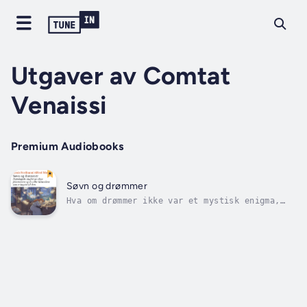
Utgaver av Comtat
Venaissi
Premium Audiobooks
Søvn og drømmer
Hva om drømmer ikke var et mystisk enigma,
men et levende laboratorium for sinnet? I
«Søvn og drømmer» foretar Alfred Maury, en
pioner innen eksperimentell psykologi på
1800-tallet, en fascinerende undersøkelse av
hva som skjer når bevisstheten...