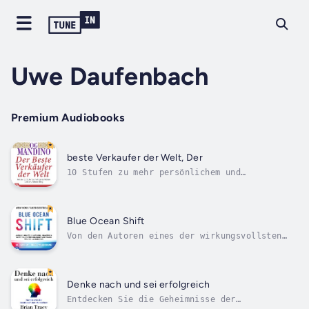
Uwe Daufenbach
Premium Audiobooks
beste Verkaufer der Welt, Der
10 Stufen zu mehr persönlichem und
beruflichem Erfolg!Über 50 Millionen Bücher
von Og Mandino wurden bereits verkauft und in
mehr als 25 Sprachen übersetzt. „Der beste
Verkäufer der Welt“ - ist eine hervorragende
Blue Ocean Shift
Verkaufsanleitung, die sowohl für...
Von den Autoren eines der wirkungsvollsten
Strategiebücher, das jemals geschrieben
wurde.Blue Ocean Shift bietet einen klugen,
systematischen Plan, um jedem Unternehmen zu
helfen, sich vom Wettbewerb in existierenden
Denke nach und sei erfolgreich
Märkten wegzubewegen, um neue...
Entdecken Sie die Geheimnisse der