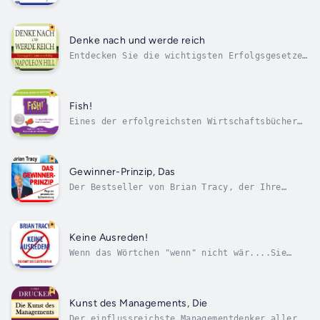
erfolgreichsten Menschen der Welt!Um in der
heutigen, sich ständig verändernden Welt
weiterzukommen, muss man klug, schnell und
effektiv handeln. Wie können wir aber das
Denke nach und werde reich
volle Potential unseres Gehirns nutzen, um...
Entdecken Sie die wichtigsten Erfolgsgesetze
mithilfe des Autors des Weltbestsellers
„Denke nach und werde reich“ Napoleon Hill!
„Die magische Leiter zum Erfolg“ beschreibt
wie man sich richtige Ziele setzen und
Fish!
erreichen soll. Napoleon Hill arbeitete...
Eines der erfolgreichsten Wirtschaftsbücher
aller Zeiten! Über 5 Millionen Mal weltweit
verkauft!Dieses Buch wird Ihnen helfen, den
Perspektivwechsel in Wirtschaft, Management
und Business durchzuführen.Stephen C. Lundin
Gewinner-Prinzip, Das
und seine Co-Autoren Harry...
Der Bestseller von Brian Tracy, der Ihre
Lebensvorstellungen verändern wird!Das
Hörbuch ist all jenen Menschen gewidmet, die
nach Erfolg streben. Es wird Ihnen helfen,
Ihre inneren Ressourcen zu entwickeln und Ihr
Keine Ausreden!
Leistungspotenzial zu erkennen.Brian...
Wenn das Wörtchen "wenn" nicht wär....Sie
glauben, Erfolg, Reichtum, Glück habe etwas
mit Begabung, Intelligenz, den Umständen zu
tun? Weit gefehlt, es geht viel einfacher:
mit Selbstdisziplin. Selbstdisziplin ist der
Kunst des Managements, Die
Königsweg zum Erfolg. Mit...
Der einflussreichste Managementdenker aller