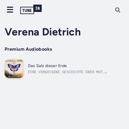
Verena Dietrich
Premium Audiobooks
Das Salz dieser Erde
EINE VERGESSENE GESCHICHTE ÜBER MUT,
ÜBERZEUGUNG UND LIEBE, DIE AUF WAHREN
BEGEBENHEITEN BERUHT.1917: Europa steht an
der Schwelle zu einem seismischen Wandel. Im
Alpendorf St. Niklaus scheint der Krieg weit
weg zu sein. Doch jeder führt einen...