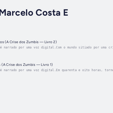
 Marcelo Costa E
os (A Crise dos Zumbis — Livro 2)
é narrado por uma voz digital.Com o mundo sitiado por uma cr
ado em uma missão impossível, ele perdeu mais da metade de s
(A Crise dos Zumbis — Livro 1)
é narrado por uma voz digital.Em quarenta e oito horas, torn
essuscitando, voltando à vida e devorando os vivos. O comand