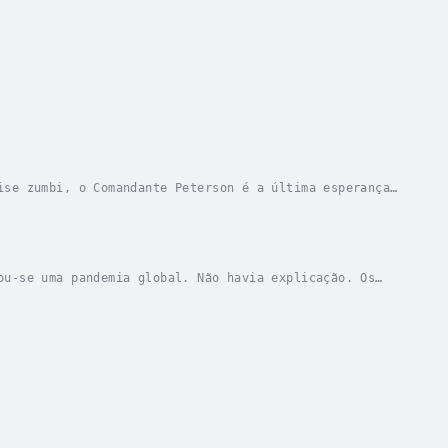
ise zumbi, o Comandante Peterson é a última esperança
ua equipe de assalto militar de elite nas...
ou-se uma pandemia global. Não havia explicação. Os
ante Peterson, líder da unidade de combate mais...