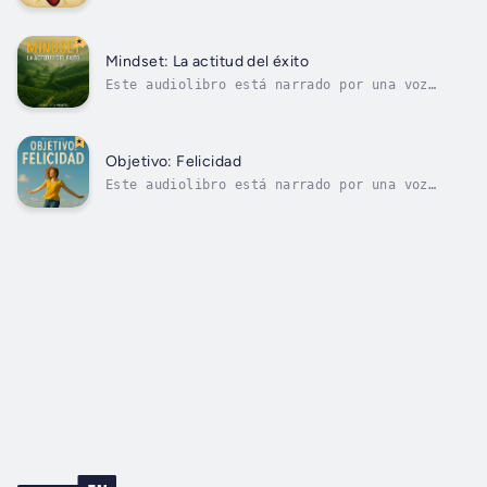
digital.Este es un resumen y análisis conciso
de Los regalos de la imperfección, de Brené
Brown. No es el libro original y no está
afiliado ni respaldado por Brené Brown. Ideal
Mindset: La actitud del éxito
para quienes buscan una visión...
Este audiolibro está narrado por una voz
digital.Este es un resumen y análisis conciso
de Mindset: La actitud del éxito, de Carol S.
Dweck. No es el libro original y no está
afiliado ni respaldado por Carol S. Dweck.
Objetivo: Felicidad
Ideal para quienes buscan una...
Este audiolibro está narrado por una voz
digital.Este es un resumen y análisis conciso
de Objetivo: Felicidad, de Gretchen Rubin. No
es el libro original y no está afiliado ni
respaldado por Gretchen Rubin. Ideal para
quienes buscan una visión general...