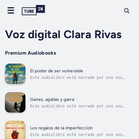
Voz digital Clara Rivas
Premium Audiobooks
El poder de ser vulnerable
Este audiolibro está narrado por una voz
digital.Este es un resumen y análisis conciso
de El poder de ser vulnerable, de Brené
Brown. No es el libro original y no está
afiliado ni respaldado por Brené Brown. Ideal
Ganas, agallas y garra
para quienes buscan una visión...
Este audiolibro está narrado por una voz
digital.Este es un resumen y análisis conciso
de Ganas, agallas y garra, de Angela
Duckworth. No es el libro original y no está
afiliado ni respaldado por Angela Duckworth.
Los regalos de la imperfección
Ideal para quienes buscan una visión...
Este audiolibro está narrado por una voz