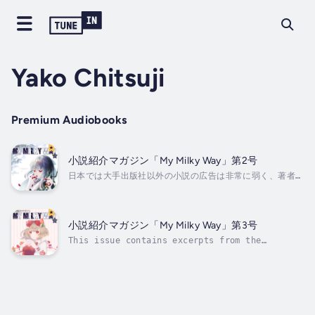
Yako Chitsuji
Premium Audiobooks
小説紹介マガジン「My Milky Way」第2号
日本では大手出版社以外の小説の広告は非常に弱く、著者と
読者を結びつける機会が少ないのが現状です。出会いを求め
る小説と読者を引き合わせる天の川となりたく発足した、電
子書籍情報誌『MY MILKY WAY』。貴方・貴女の彦星・織姫
に出会えますように。公式Twitterｱｶｳﾝﾄ
小説紹介マガジン「My Milky Way」第3号
→https://twitter.com/collabomilkywayこの号で
This issue contains excerpts from the
は、以下の本の一部を抜粋してお届けしています。「セレフ
following books."Immortal and Rights" by
ァイスの探偵」 夜桜 月霞「ルーサ戦記 アスランの子」 海
Noizu AmesakaJapanese-English Bilingual Novel
乃...
Episode 1, "My Father, My Cat, My Cat, and My
Father" by Tama Nekono"A collection of tanka
poems" by...