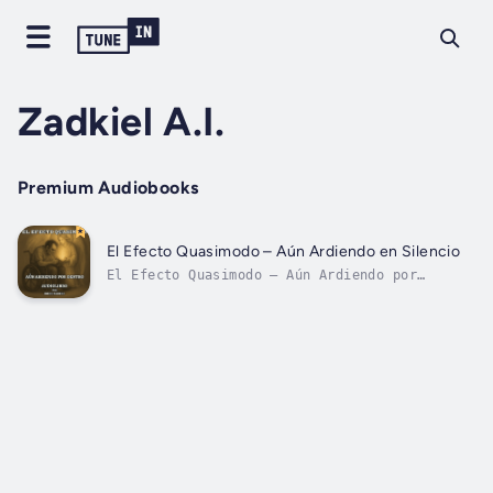
Zadkiel A.I.
Premium Audiobooks
El Efecto Quasimodo – Aún Ardiendo en Silencio
El Efecto Quasimodo – Aún Ardiendo por
DentroEs un testimonio simbólico y
profundamente humano de Jorge Madera, escrito
desde su silla de ruedas con la fuerza de
quien se niega a ser silenciado. Este
audiolibro no es una historia de lástima,
sino un...