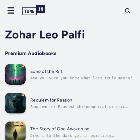
Zohar Leo Palfi
Premium Audiobooks
Echo of the Rift
Are you sure you know what loss truly means?
What about guilt that gnaws at you from the
inside, day after day, year after year? Kyle
Rain knows. He saw the world shatter,
witnessed the abyss of the Rift consume
Requiem for Reason
everything he held dear. His family...
Requiem for ReasonA philosophical science
fiction novel about memory, identity, and the
collapse of the mind.By Zohar Leo PalfiWhat
remains of a person when memory can be
rewritten, and consciousness reformatted?In
The Story of One Awakening
the aftermath of the Great...
Dive into the dark yet irresistibly