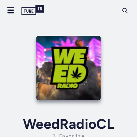
WeedRadioCL
1 Favorite