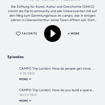
Die Stiftung für Kunst, Kultur und Geschichte (SKKG)
nimmt die Fachcommunity und alle Interessierten mit auf
den Weg zum Sammlungshaus im campo, das in einigen
Jahren in Oberwinterthur seine Türen öffnen soll. Dort
bekommt die riesige und vielseitige...
FAVORITE
MORE
Episodes
CAMPO Trip London: How do people get close to collections? (Teil 2) (mit Kate Parsons, Director of Conservation, Collections Care and Access V&A)
3/24/2025
MORE
CAMPO Trip London: How do you build a space in the mind, and the heart? (Teil 1)
10/21/2024
MORE