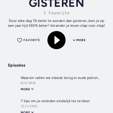
GISTEREN
1 Favorite
Door elke dag 1% beter te worden dan gisteren, ben je op
een jaar tijd 365% beter! Verander je leven stap voor stap!
FAVORITE
MORE
Episodes
Waarom vallen we steeds terug in oude patronen?
8/4/2026
MORE
7 tips om je verleden eindelijk los te laten
12/1/2025
MORE