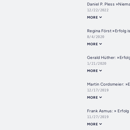
Daniel P. Pless »Nieman
12/22/2022
MORE
Regina Först »Erfolg i
8/4/2020
MORE
Gerald Hüther: »Erfol
1/21/2020
MORE
Martin Cordsmeier: »E
12/17/2019
MORE
Frank Asmus: » Erfolg
11/27/2019
MORE