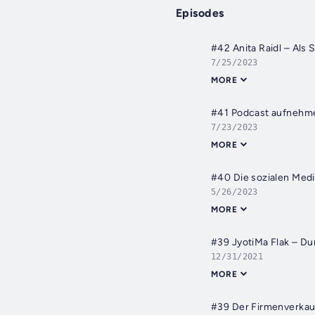
Episodes
#42 Anita Raidl – Als 
7/25/2023
MORE
#41 Podcast aufnehme
7/23/2023
MORE
#40 Die sozialen Medi
5/26/2023
MORE
#39 JyotiMa Flak – D
12/31/2021
MORE
#39 Der Firmenverkauf