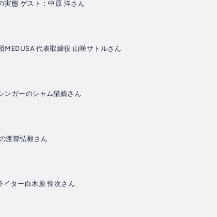
業の実態 ゲスト：中原 洋さん
団MEDUSA 代表取締役 山咲サトルさん
ラシンガーのシャム猫娘さん
代表の渡部弘毅さん
オライター白木原 怜次さん