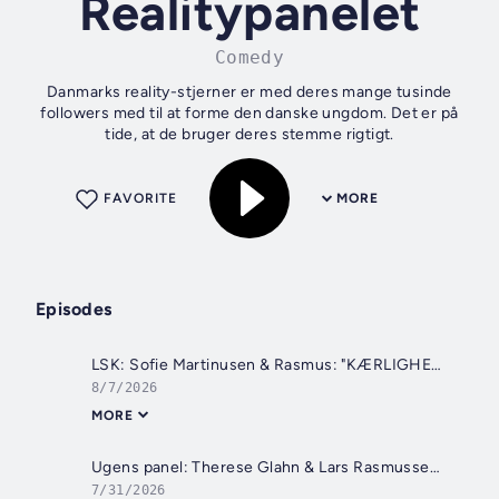
Realitypanelet
Comedy
Danmarks reality-stjerner er med deres mange tusinde
followers med til at forme den danske ungdom. Det er på
tide, at de bruger deres stemme rigtigt.
FAVORITE
MORE
Episodes
LSK: Sofie Martinusen & Rasmus: "KÆRLIGHEDEN ER SVÆR FOR MIG!"
8/7/2026
MORE
Ugens panel: Therese Glahn & Lars Rasmussen: "JEG BLEV MOBBET!!"
7/31/2026