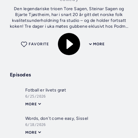
Den legendariske trioen Tore Sagen, Steinar Sagen og
Bjarte Tjøstheim, har i snart 20 år gitt det norske folk
kvalitetsunderholdning fra studio – og de holder fortsatt
koken! Tre dager i uka møtes gubbene eklusivt hos Podme
for å tulle og fjase,...
FAVORITE
MORE
Episodes
Fotball er livets grøt
6/25/2026
MORE
Words, don´t come easy, Sissel
6/18/2026
MORE