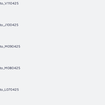
nto_V110425
nto_J100425
nto_M090425
nto_M080425
nto_L070425