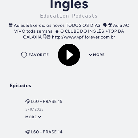
Ingles
Education Podcasts
🔛 Aulas & Exercícios novos TODOS OS DIAS; 🗣️🎥 Aula AO
VIVO toda semana; 🔥 O CLUBE DO INGLÊS +TOP DA
GALÁXIA 👇😨 http://www.vpfiforever.com.br
FAVORITE
MORE
Episodes
🎧 L60 - FRASE 15
3/9/2023
MORE
🎧 L60 - FRASE 14