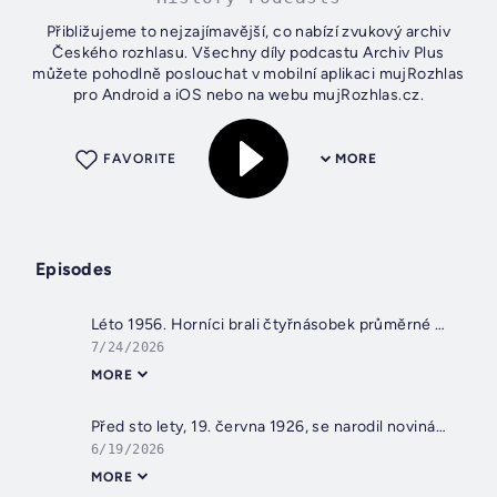
Přibližujeme to nejzajímavější, co nabízí zvukový archiv
Českého rozhlasu. Všechny díly podcastu Archiv Plus
můžete pohodlně poslouchat v mobilní aplikaci mujRozhlas
pro Android a iOS nebo na webu mujRozhlas.cz.
FAVORITE
MORE
Episodes
Léto 1956. Horníci brali čtyřnásobek průměrné mzdy a proces se Slánským byl stále tabu
7/24/2026
MORE
Před sto lety, 19. června 1926, se narodil novinář a publicista Jiří Ješ
6/19/2026
MORE