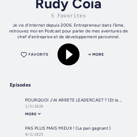
Rudy Coia
5 Favorites
Je vis d'internet depuis 2006. Entrepreneur dans l'âme,
retrouvez moi en Podcast pour parler de mes aventures de
chef d'entreprise et de développement personnel.
FAVORITE
MORE
Episodes
POURQUOI J'AI ARRETE LEADERCAST ? (Et la suite)
1/5/2026
MORE
PAS PLUS MAIS MIEUX ! (Le pari gagnant )
9/3/2025