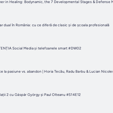
tner in Healing: Bodynamic, the 7 Developmental Stages & Defense
ar dual în România: cu ce diferă de clasic și de școala profesională
ENȚIA Social Media și telefoanele smart #DW02
uce la pasiune vs. abandon | Horia Tecău, Radu Barbu & Lucian Nico
ații 2 cu Gáspár György și Paul Olteanu #S14E12