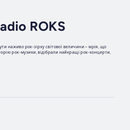
Radio ROKS
ти наживо рок-зірку світової величини – мрія, що
торію рок-музики, відібрали найкращі рок-концерти,