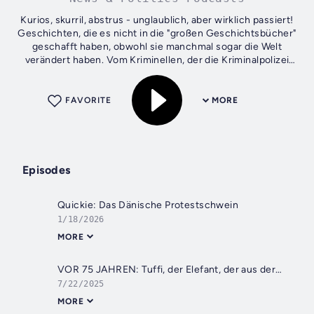
Kurios, skurril, abstrus - unglaublich, aber wirklich passiert!
Geschichten, die es nicht in die "großen Geschichtsbücher"
geschafft haben, obwohl sie manchmal sogar die Welt
verändert haben. Vom Kriminellen, der die Kriminalpolizei
erfand, über den...
FAVORITE
MORE
Episodes
Quickie: Das Dänische Protestschwein
1/18/2026
MORE
VOR 75 JAHREN: Tuffi, der Elefant, der aus der Wuppertaler Schwebebahn sprang
7/22/2025
MORE