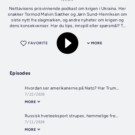
Nettavisens prisvinnende podkast om krigen i Ukraina. Her
snakker Tormod Malvin Sæther og Jørn Sund-Henriksen om
siste nytt fra slagmarken, og andre nyheter om krigen og
dens konsekvenser. Har du tips, innspill eller spørsmål? Ta
kontakt på...
FAVORITE
MORE
Episodes
Hvordan ser amerikanerne på Nato? Har Trump og Zelenskyjs forhold bedret seg? Gjest: Tormod Heier
7/22/2026
MORE
Russisk hveteeksport strupes, hemmelige fremganger og massive angrep mot Azov-flåten
7/11/2026
MORE