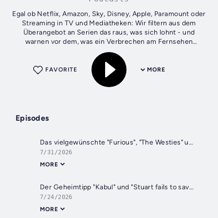
Egal ob Netflix, Amazon, Sky, Disney, Apple, Paramount oder
Streaming in TV und Mediatheken: Wir filtern aus dem
Überangebot an Serien das raus, was sich lohnt - und
warnen vor dem, was ein Verbrechen am Fernsehen
darstellt. Kompetent, werbefrei,...
FAVORITE
MORE
Episodes
Das vielgewünschte "Furious", "The Westies" und "The Bombing of Pan Am 103"
7/31/2026
MORE
Der Geheimtipp "Kabul" und "Stuart fails to save the Universe" erweitert das "Big Bang Theory"-Universum
7/24/2026
MORE