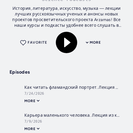
История, литература, искусство, музыка — лекции
лучших русскоязычных ученых и анонсы новых
проектов просветительского проекта Arzamas! Все
наши курсы и подкасты удобнее всего слушать в
нашем приложении «Радио Arzamas».
FAVORITE
MORE
Episodes
Как читать фламандский портрет. Лекция из курса «Фламандская живопись: от натюрморта до сельской пьянки»
7/24/2026
MORE
Карьера маленького человека. Лекция из курса «Маленький человек на службе и дома»
7/9/2026
MORE