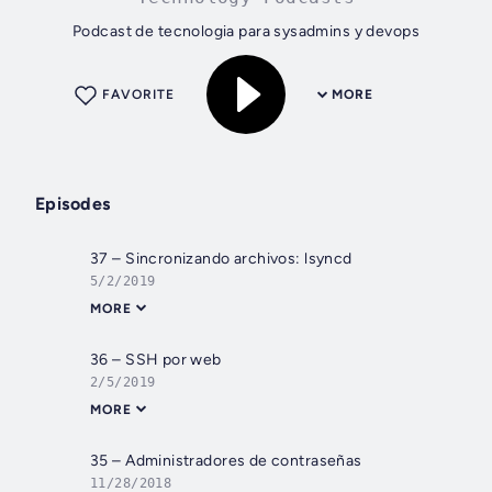
Podcast de tecnologia para sysadmins y devops
FAVORITE
MORE
Episodes
37 – Sincronizando archivos: lsyncd
5/2/2019
MORE
36 – SSH por web
2/5/2019
MORE
35 – Administradores de contraseñas
11/28/2018