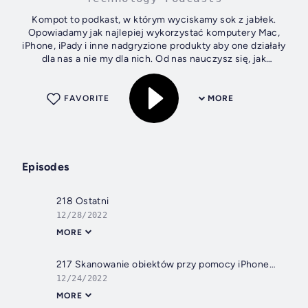
Kompot to podkast, w którym wyciskamy sok z jabłek.
Opowiadamy jak najlepiej wykorzystać komputery Mac,
iPhone, iPady i inne nadgryzione produkty aby one działały
dla nas a nie my dla nich. Od nas nauczysz się, jak
automatyzacja codziennych czynności...
FAVORITE
MORE
Episodes
218 Ostatni
12/28/2022
MORE
217 Skanowanie obiektów przy pomocy iPhone czyli LiDARa w praktyce
12/24/2022
MORE