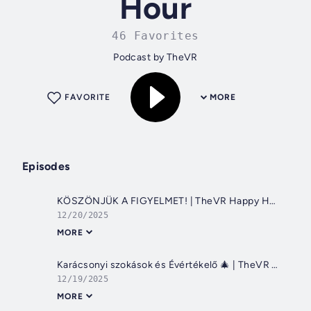
Hour
46 Favorites
Podcast by TheVR
FAVORITE
MORE
Episodes
KÖSZÖNJÜK A FIGYELMET! | TheVR Happy Hour #2000 - 12.20.
12/20/2025
MORE
Karácsonyi szokások és Évértékelő 🎄 | TheVR Happy Hour #1999 - 12.19.
12/19/2025
MORE