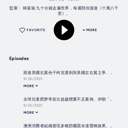
監製： 林嘉瑜 九十分鐘走遍世界，每週陪你漫遊《十萬八千
里》。
FAVORITE
MORE
Episodes
跟進美國右翼份子柯克遇刺與美國左右翼之爭、埃塞俄比亞啟用「復興大壩」對非洲水資源的影響
9/26/2025
MORE
全球兒童肥胖率首次超越體重不足案例、伊朗「頭巾示威」三周年及對女性的限制
9/26/2025
MORE
澳洲消費者組織發現多種防曬霜未達聲稱效果、三名奧地利修女IG上發佈居於荒廢修道院情況結果廣受歡迎