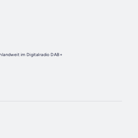
dio für den coolen Sound der 90er. Deutschlandweit im Digitalradio DAB+