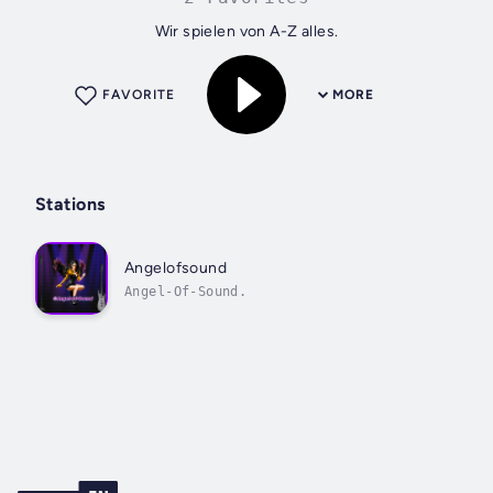
Wir spielen von A-Z alles.
FAVORITE
MORE
Stations
Angelofsound
Angel-Of-Sound.