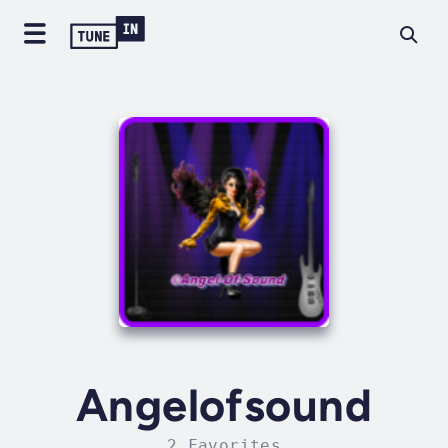
Angelofsound
2 Favorites