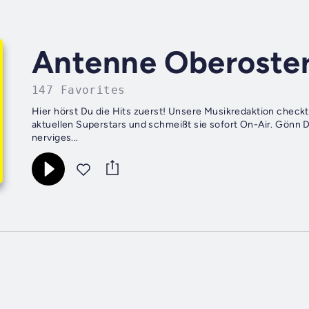
Antenne Oberoster
147 Favorites
Hier hörst Du die Hits zuerst! Unsere Musikredaktion checkt Dir täglich im Hituniversum die besten Neuerscheinungen der
aktuellen Superstars und schmeißt sie sofort On-Air. Gönn Di
nerviges...