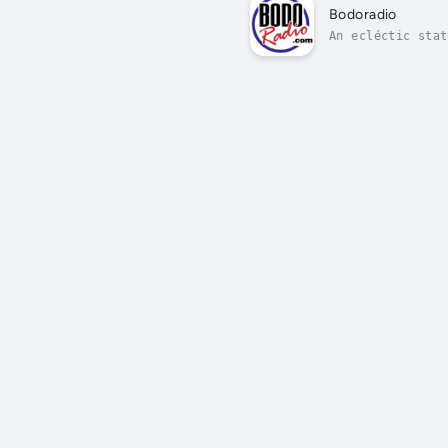
Bodoradio
An ecléctic stat