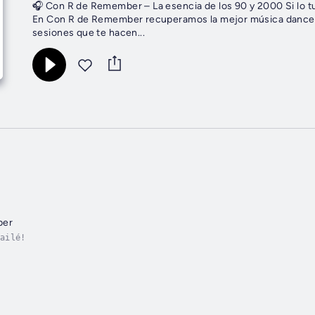
🎧 Con R de Remember – La esencia de los 90 y 2000 Si lo tuyo son los temazos que marcaron una época… estás en casa.
En Con R de Remember recuperamos la mejor música dance,
sesiones que te hacen...
ber
ailé!