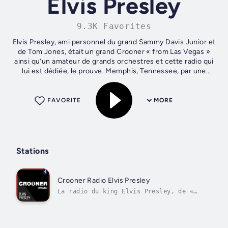
Elvis Presley
9.3K Favorites
Elvis Presley, ami personnel du grand Sammy Davis Junior et
de Tom Jones, était un grand Crooner « from Las Vegas »
ainsi qu’un amateur de grands orchestres et cette radio qui
lui est dédiée, le prouve. Memphis, Tennessee, par une
chaude soirée d’été,...
FAVORITE
MORE
Stations
Crooner Radio Elvis Presley
La radio du king Elvis Presley, de «
Love Me Tender » à « Jailhouse Rock ».