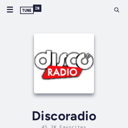
Discoradio
45.3K Favorites