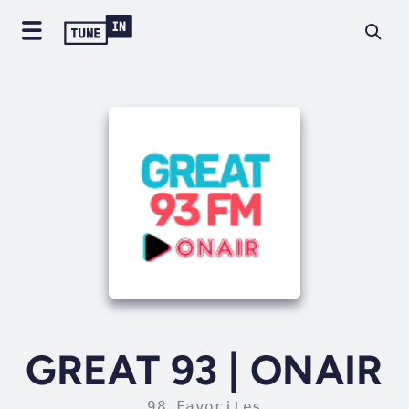
GREAT 93 | ONAIR
98 Favorites