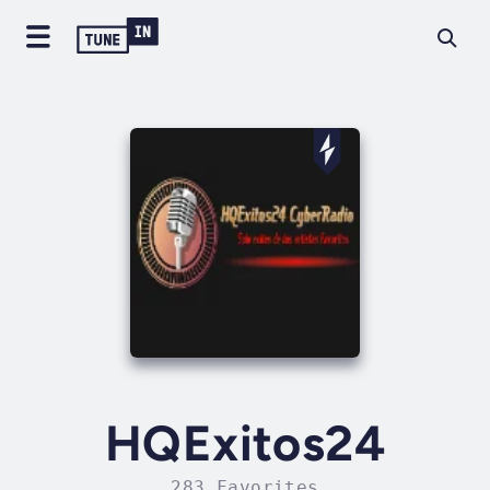
HQExitos24
283 Favorites