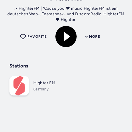
.• HighterFM | 'Cause you ❤️ music HighterFM ist ein
deutsches Web-, Teamspeak- und DiscordRadio. HighterFM
❤️ Highter.
FAVORITE
MORE
Stations
Highter FM
Germany