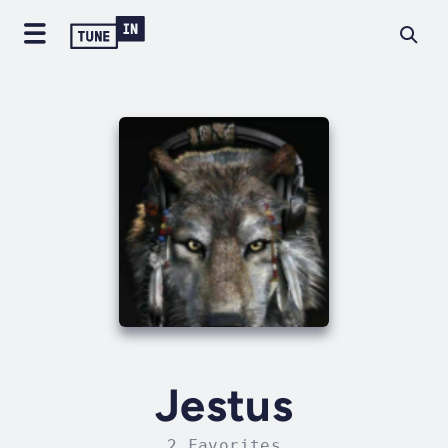
Jestus
2 Favorites