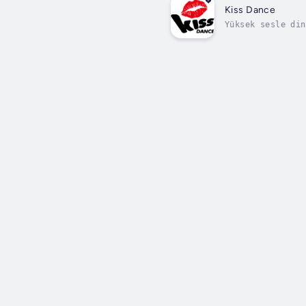
Kiss Dance
Yüksek sesle din