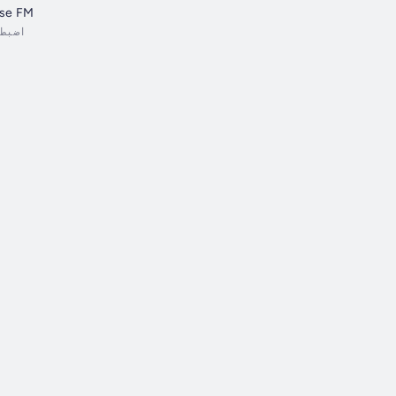
use FM
اضبط