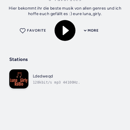
Hier bekommt ihr die beste musik von allen genres und ich
hoffe euch gefällt es :) eure luna_girly.
FAVORITE
MORE
Stations
Ldedweqd
128kbit/s mp3 44100Hz.