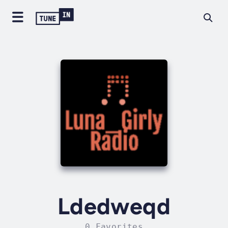
Ldedweqd
0 Favorites