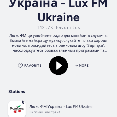
Україна - Lux FM
Ukraine
142.7K Favorites
Люкс ФМ це улюблене радіо для мільйонів слухачів.
Вмикайте найкращу музику, слухайте тільки хороші
новини, прокидайтесь з ранковим шоу "Зарядка",
насолоджуйтесь розважальними програмами та
підіймайте собі настрій з радіостанцією, яка гарантує
чудовий...
FAVORITE
MORE
Stations
Люкс ФМ Україна - Lux FM Ukraine
Включай настрій!