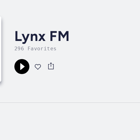
Lynx FM
296 Favorites