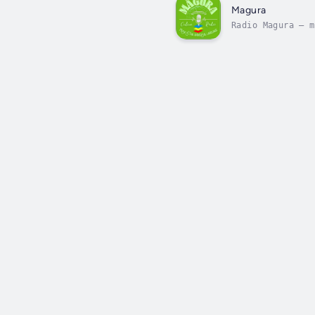
Magura
Radio Magura – m