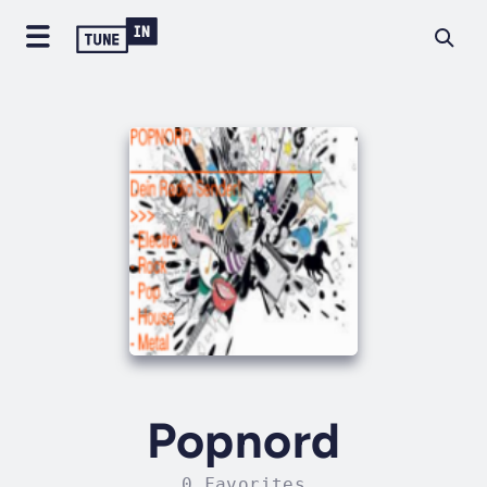
Popnord
0 Favorites