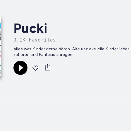
Pucki
9.1K Favorites
Alles was Kinder gerne hören. Alte und aktuelle Kinderlied
zuhören und Fantasie anregen.