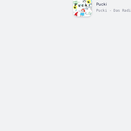
Pucki
Pucki - Das Radi