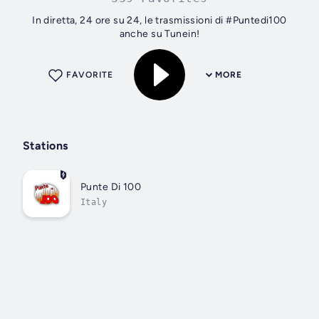
In diretta, 24 ore su 24, le trasmissioni di #Puntedi100
anche su Tunein!
FAVORITE
MORE
Stations
Punte Di 100
Italy